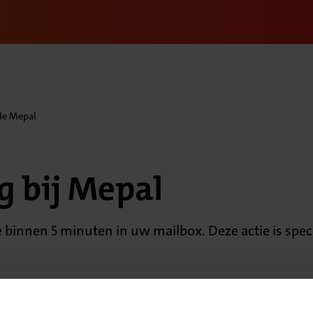
de Mepal
ng bij Mepal
binnen 5 minuten in uw mailbox. Deze actie is speci