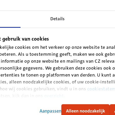
Details
 gebruik van cookies
elijke cookies om het verkeer op onze website te anal
beteren. Als u toestemming geeft, maken we ook gebru
informatie op onze website en mailings van CZ releva
rsoonlijke gegevens. We gebruiken deze cookies ook o
emming om uw gegevens te verwerken. Lees in ons
ertenties te tonen op platformen van derden. U kunt 
gegevens.
ies, alleen noodzakelijke cookies, of uw cookie-instel
hoe wij cookies gebruiken, vindt u in ons
cookiestate
tsen, kijk dan in ons
overzicht
.
Aanpassen
Alleen noodzakelijk