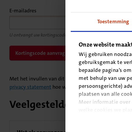
E-mailadres
Toestemming
U ontvangt uw kortingscode op dit e-mailadres
Onze website maakt
Kortingscode aanvragen
Wij gebruiken noodzak
gebruiksgemak te ver
bepaalde pagina’s om 
met behulp van uw pe
Met het invullen van dit formulier geeft u CZ toest
persoonsgerichte) adv
privacy statement
hoe wij omgaan met uw persoons
plaatsen van alle cook
Veelgestelde vragen
Meer informatie over 
welke cookies we plaa