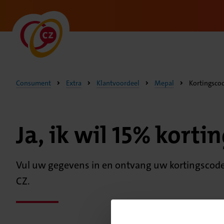
Consument
Extra
Klantvoordeel
Mepal
Kortingsco
Ja, ik wil 15% korti
Vul uw gegevens in en ontvang uw kortingscode 
CZ.